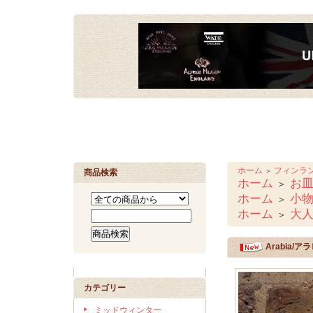
ホーム
フィンラン
＞
商品検索
ホーム
お
＞
ホーム
小
＞
ホーム
大
＞
Arabia/ア
カテゴリー
ミッドウィンター