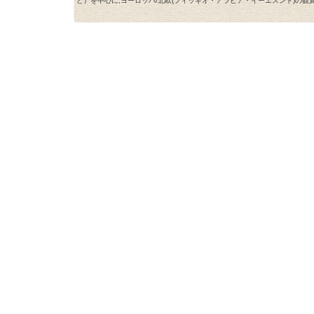
ど）を中心に,ヨーロッパ/北欧(フィッギオ・アラビア・イーエスンド)の