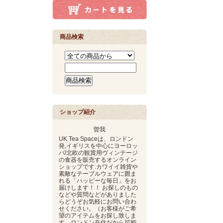
商品検索
ショップ紹介
曽我
UK Tea Spaceは、ロンドン
発,イギリスを中心にヨーロッ
パ/北欧の観賞用ヴィンテージ
の食器を販売するオンライン
ショップです.カワイイ雑貨や
素敵なテーブルウェアに囲ま
れる「ハッピーな毎日」をお
届けします！！ お探しのもの
などや質問などがありました
らどうぞお気軽にお問い合わ
せください。（お客様がご希
望のアイテムをお探し致しま
す。ロンドン在住だから可能