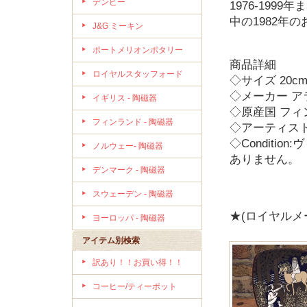
デンビー
1976-19
中の1982年
J&G ミーキン
ポートメリオンポタリー
商品詳細
ロイヤルスタッフォード
◇サイズ 20c
◇メーカー アラビ
イギリス - 陶磁器
◇原産国 フィンラ
フィンランド - 陶磁器
◇アーティスト ラ
◇Condit
ノルウェー- 陶磁器
ありません。
デンマーク - 陶磁器
スウェーデン - 陶磁器
★(ロイヤル
ヨーロッパ - 陶磁器
アイテム別検索
訳あり！！お買い得！！
コーヒー/ティーポット