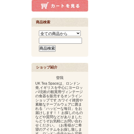
商品検索
ショップ紹介
曽我
UK Tea Spaceは、ロンドン
発,イギリスを中心にヨーロッ
パ/北欧の観賞用ヴィンテージ
の食器を販売するオンライン
ショップです.カワイイ雑貨や
素敵なテーブルウェアに囲ま
れる「ハッピーな毎日」をお
届けします！！ お探しのもの
などや質問などがありました
らどうぞお気軽にお問い合わ
せください。（お客様がご希
望のアイテムをお探し致しま
す。ロンドン在住だから可能