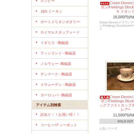
デンビー
Crown Devo
ボン/Fieldings Sto
J&G ミーキン
キ スタン
16,000円(内
ポートメリオンポタリー
Crown Devon/クラウン
ン/Fieldings Stockho
ド
ロイヤルスタッフォード
イギリス - 陶磁器
フィンランド - 陶磁器
ノルウェー- 陶磁器
デンマーク - 陶磁器
スウェーデン - 陶磁器
ヨーロッパ - 陶磁器
Crown Devo
ボン/Fieldings Sto
アイテム別検索
ックファストカップ
レア>
訳あり！！お買い得！！
11,500円(内
SOLD OUT
コーヒー/ティーポット
人気シリーズ