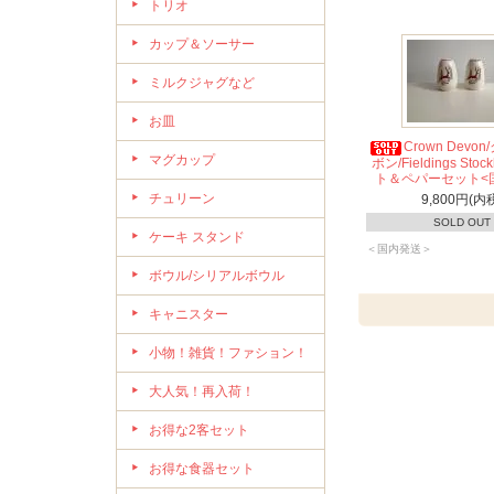
トリオ
カップ＆ソーサー
ミルクジャグなど
お皿
Crown Devo
マグカップ
ボン/Fieldings Sto
ト＆ペパーセット<
チュリーン
9,800円(内
SOLD OUT
ケーキ スタンド
＜国内発送＞
ボウル/シリアルボウル
キャニスター
小物！雑貨！ファション！
大人気！再入荷！
お得な2客セット
お得な食器セット