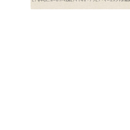
ど）を中心に,ヨーロッパ/北欧(フィッギオ・アラビア・イーエスンド)の