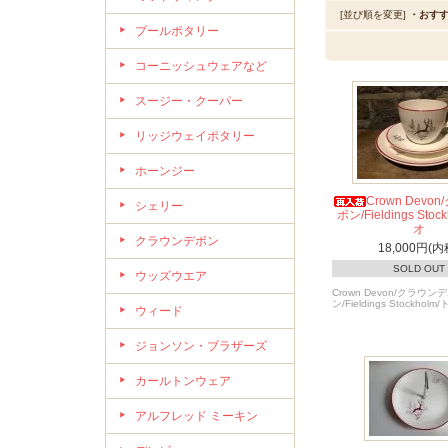
[並び順を変更]
・おす
プールポタリー
コーニッシュウェアなど
スージー・クーパー
リッジウェイポタリー
ホーンジー
Crown Devo
シェリー
ボン/Fieldings Sto
オ
クラウンデボン
18,000円(内
SOLD OUT
ウッズウエア
Crown Devon/クラウン
ン/Fieldings Stockholm
ウィード
ジョンソン・ブラザーズ
カールトンウェア
アルフレッド ミーキン