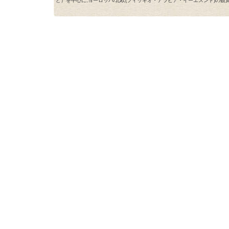
ど）を中心に,ヨーロッパ/北欧(フィッギオ・アラビア・イーエスンド)の