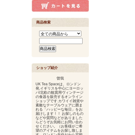
商品検索
ショップ紹介
曽我
UK Tea Spaceは、ロンドン
発,イギリスを中心にヨーロッ
パ/北欧の観賞用ヴィンテージ
の食器を販売するオンライン
ショップです.カワイイ雑貨や
素敵なテーブルウェアに囲ま
れる「ハッピーな毎日」をお
届けします！！ お探しのもの
などや質問などがありました
らどうぞお気軽にお問い合わ
せください。（お客様がご希
望のアイテムをお探し致しま
す。ロンドン在住だから可能