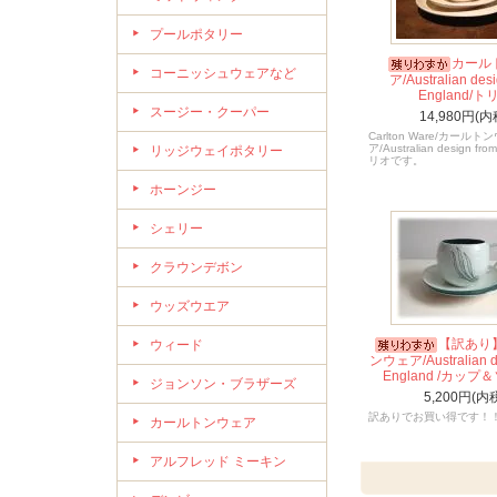
プールポタリー
カール
コーニッシュウェアなど
ア/Australian desi
England/ト
スージー・クーパー
14,980円(内
Carlton Ware/カールト
ア/Australian design fro
リッジウェイポタリー
リオです。
ホーンジー
シェリー
クラウンデボン
ウッズウエア
【訳あり
ウィード
ンウェア/Australian de
England /カッ
ジョンソン・ブラザーズ
5,200円(内
訳ありでお買い得です！
カールトンウェア
アルフレッド ミーキン