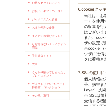
お得なセットいろいろ
6.cookie(
お祝い！ギフトの一例！
当社は、お客
ジャポニスムな食器
ー）を使用
の収集を行
あると便利な食器！！
はございま
まとめてお得なセット！
また、coo
ザの設定で
なぜ売れない？・イチオシ
商品
※cooki
ウザに送信
子供雑貨！！！
クに蓄積さ
大皿
7.SSLの使用
うっかり割ってしまったリ
プレイスメント
個人情報の
ヴィクトリア&アルバート
受、妨害また
博物館・コレクション
Layer）
※ SSL
その他・送料
受信する機