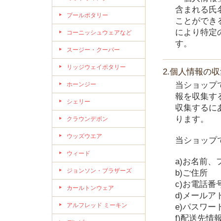
含まれる氏
プールポタリー
ことができ
により特定
コーニッシュウェアなど
す。
スージー・クーパー
リッジウェイポタリー
2.個人情報の
当ショップ
ホーンジー
報を収集す
シェリー
収集するに
ります。
クラウンデボン
ウッズウエア
当ショップ
ウィード
a)お名前、
ジョンソン・ブラザーズ
b)ご住所
c)お電話番
カールトンウェア
d)メールア
アルフレッド ミーキン
e)パスワー
f)配送先情