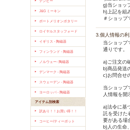
デンビー
g)当ショ
J&G ミーキン
h)上記を
＃ショップ
ポートメリオンポタリー
ロイヤルスタッフォード
3.個人情報の
イギリス - 陶磁器
当ショップ
通りです。
フィンランド - 陶磁器
a)ご注文の
ノルウェー- 陶磁器
b)商品発送
デンマーク - 陶磁器
c)お問合せ
スウェーデン - 陶磁器
当ショップ
ヨーロッパ - 陶磁器
人情報を開
アイテム別検索
a)法令に
訳あり！！お買い得！！
託を受けた
要がある場
コーヒー/ティーポット
b)人の生