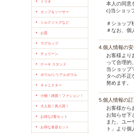
トリオ
本人の同意
c)当ショ
カップ＆ソーサー
ミルクジャグなど
＃ショップ
＃なお、個
お皿
マグカップ
4.個人情報の
チュリーン
お客様より
って合理的
ケーキ スタンド
当ショップ
ボウル/シリアルボウル
タへの不正
努めます。
キャニスター
小物！雑貨！ファション！
5.個人情報の
大人気！再入荷！
お客様から
お知らせ下
お得な2客セット
また、ユー
お得な食器セット
ト」より個