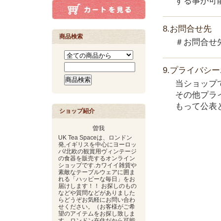
する事が可
8.お問合せ先
商品検索
＃お問合せ
9.プライバシ
当ショップ
その他プラ
もって公表
ショップ紹介
曽我
UK Tea Spaceは、ロンドン
発,イギリスを中心にヨーロッ
パ/北欧の観賞用ヴィンテージ
の食器を販売するオンライン
ショップです.カワイイ雑貨や
素敵なテーブルウェアに囲ま
れる「ハッピーな毎日」をお
届けします！！ お探しのもの
などや質問などがありました
らどうぞお気軽にお問い合わ
せください。（お客様がご希
望のアイテムをお探し致しま
す。ロンドン在住だから可能