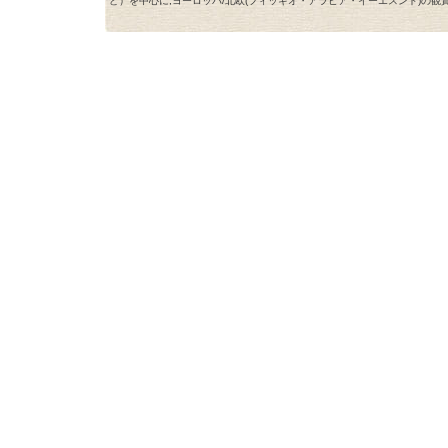
ど）を中心に,ヨーロッパ/北欧(フィッギオ・アラビア・イーエスンド)の