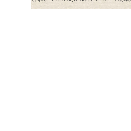
ど）を中心に,ヨーロッパ/北欧(フィッギオ・アラビア・イーエスンド)の