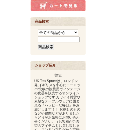
商品検索
ショップ紹介
曽我
UK Tea Spaceは、ロンドン
発,イギリスを中心にヨーロッ
パ/北欧の観賞用ヴィンテージ
の食器を販売するオンライン
ショップです.カワイイ雑貨や
素敵なテーブルウェアに囲ま
れる「ハッピーな毎日」をお
届けします！！ お探しのもの
などや質問などがありました
らどうぞお気軽にお問い合わ
せください。（お客様がご希
望のアイテムをお探し致しま
す。ロンドン在住だから可能