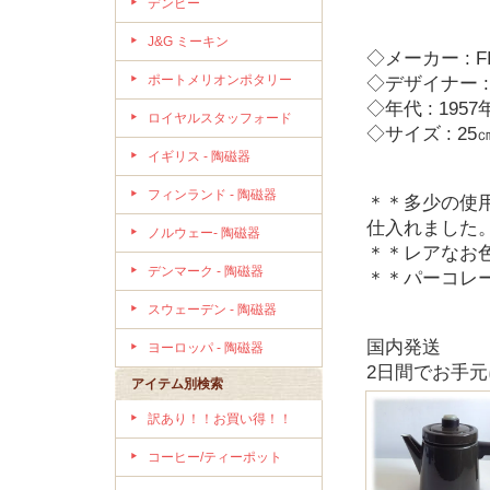
デンビー
J&G ミーキン
◇メーカー : F
ポートメリオンポタリー
◇デザイナー : 
◇年代 : 1957
ロイヤルスタッフォード
◇サイズ : 
イギリス - 陶磁器
フィンランド - 陶磁器
＊＊多少の使
仕入れました
ノルウェー- 陶磁器
＊＊レアなお
デンマーク - 陶磁器
＊＊パーコレ
スウェーデン - 陶磁器
国内発送
ヨーロッパ - 陶磁器
2日間でお手
アイテム別検索
訳あり！！お買い得！！
コーヒー/ティーポット