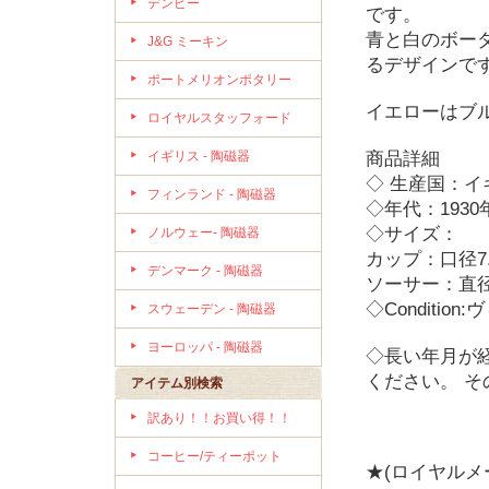
デンビー
です。
青と白のボーダ
J&G ミーキン
るデザインで
ポートメリオンポタリー
イエローはブ
ロイヤルスタッフォード
イギリス - 陶磁器
商品詳細
◇ 生産国：イ
フィンランド - 陶磁器
◇年代：1930
◇サイズ：
ノルウェー- 陶磁器
カップ：口径7.
デンマーク - 陶磁器
ソーサー：直径1
◇Condit
スウェーデン - 陶磁器
ヨーロッパ - 陶磁器
◇長い年月が
ください。 
アイテム別検索
訳あり！！お買い得！！
コーヒー/ティーポット
★(ロイヤル