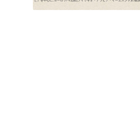
ど）を中心に,ヨーロッパ/北欧(フィッギオ・アラビア・イーエスンド)の