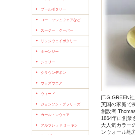
プールポタリー
コーニッシュウェアなど
スージー・クーパー
リッジウェイポタリー
ホーンジー
シェリー
クラウンデボン
ウッズウエア
ウィード
[T.G.GREE
英国の家庭で長
ジョンソン・ブラザーズ
創設者 Thoma
カールトンウェア
1864年に創
大人気カラー
アルフレッド ミーキン
ンウォール地