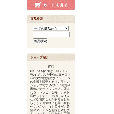
商品検索
ショップ紹介
曽我
UK Tea Spaceは、ロンドン
発,イギリスを中心にヨーロッ
パ/北欧の観賞用ヴィンテージ
の食器を販売するオンライン
ショップです.カワイイ雑貨や
素敵なテーブルウェアに囲ま
れる「ハッピーな毎日」をお
届けします！！ お探しのもの
などや質問などがありました
らどうぞお気軽にお問い合わ
せください。（お客様がご希
望のアイテムをお探し致しま
す。ロンドン在住だから可能