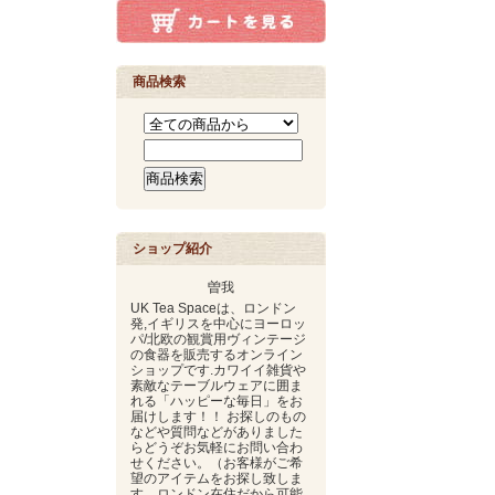
商品検索
ショップ紹介
曽我
UK Tea Spaceは、ロンドン
発,イギリスを中心にヨーロッ
パ/北欧の観賞用ヴィンテージ
の食器を販売するオンライン
ショップです.カワイイ雑貨や
素敵なテーブルウェアに囲ま
れる「ハッピーな毎日」をお
届けします！！ お探しのもの
などや質問などがありました
らどうぞお気軽にお問い合わ
せください。（お客様がご希
望のアイテムをお探し致しま
す。ロンドン在住だから可能