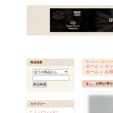
ホーム
ノルウェー
＞
商品検索
ホーム
カ
＞
ホーム
お得
＞
お得な2客セッ
カテゴリー
ミッドウィンター