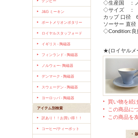
デンビー
◇生産国 ：
◇サイズ ：
J&G ミーキン
カップ 口径 6.
ポートメリオンポタリー
ソーサー 直径 1
◇Conditi
ロイヤルスタッフォード
イギリス - 陶磁器
★(ロイヤル
フィンランド - 陶磁器
ノルウェー- 陶磁器
デンマーク - 陶磁器
スウェーデン - 陶磁器
ヨーロッパ - 陶磁器
買い物を続
アイテム別検索
この商品に
この商品を
訳あり！！お買い得！！
コーヒー/ティーポット
・ 