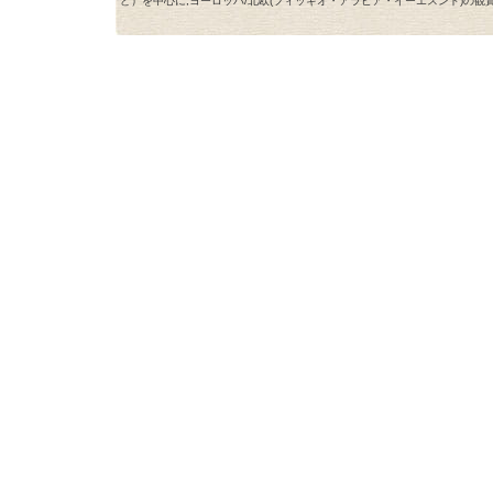
ど）を中心に,ヨーロッパ/北欧(フィッギオ・アラビア・イーエスンド)の