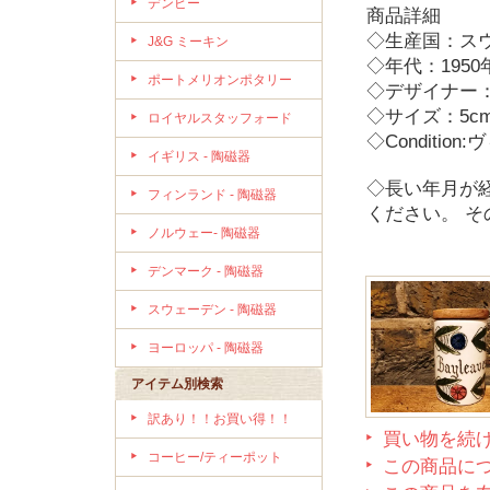
デンビー
商品詳細
◇生産国：ス
J&G ミーキン
◇年代：195
ポートメリオンポタリー
◇デザイナー：M
◇サイズ：5cm 
ロイヤルスタッフォード
◇Condit
イギリス - 陶磁器
◇長い年月が
フィンランド - 陶磁器
ください。 
ノルウェー- 陶磁器
デンマーク - 陶磁器
スウェーデン - 陶磁器
ヨーロッパ - 陶磁器
アイテム別検索
訳あり！！お買い得！！
買い物を続
コーヒー/ティーポット
この商品に