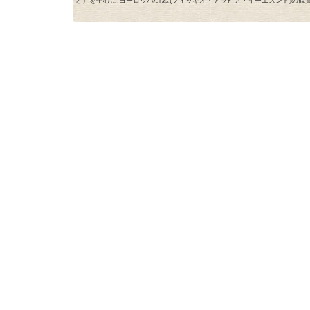
ど）を中心に,ヨーロッパ/北欧(フィッギオ・アラビア・イーエスンド)の