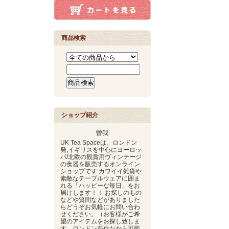
商品検索
ショップ紹介
曽我
UK Tea Spaceは、ロンドン
発,イギリスを中心にヨーロッ
パ/北欧の観賞用ヴィンテージ
の食器を販売するオンライン
ショップです.カワイイ雑貨や
素敵なテーブルウェアに囲ま
れる「ハッピーな毎日」をお
届けします！！ お探しのもの
などや質問などがありました
らどうぞお気軽にお問い合わ
せください。（お客様がご希
望のアイテムをお探し致しま
す。ロンドン在住だから可能