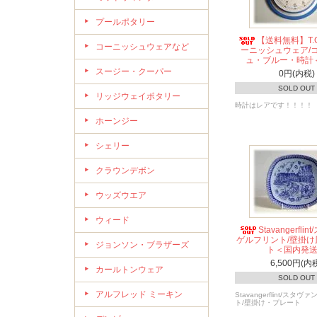
プールポタリー
【送料無料】T.G.
コーニッシュウェアなど
ーニッシュウェア/
ュ・ブルー・時計
スージー・クーパー
0円(内税)
SOLD OUT
リッジウェイポタリー
時計はレアです！！！！
ホーンジー
シェリー
クラウンデボン
ウッズウエア
ウィード
Stavangerfli
ゲルフリント/壁掛け
ジョンソン・ブラザーズ
ト＜国内発
6,500円(内
カールトンウェア
SOLD OUT
アルフレッド ミーキン
Stavangerflint/スタ
ト/壁掛け・プレート