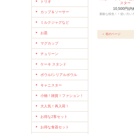
トリオ
スター
10,500円(内
カップ＆ソーサー
素敵な桜色！！使い方い
ミルクジャグなど
お皿
＜ 前のページ
マグカップ
チュリーン
ケーキ スタンド
ボウル/シリアルボウル
キャニスター
小物！雑貨！ファション！
大人気！再入荷！
お得な2客セット
お得な食器セット