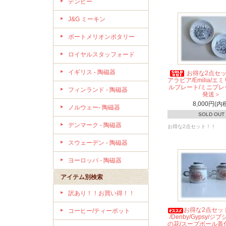
デンビー
J&G ミーキン
ポートメリオンポタリー
ロイヤルスタッフォード
イギリス - 陶磁器
お得な2点セット/
アラビア/Emilia/エ
ルプレート/ミニプレ
フィンランド - 陶磁器
発送＞
8,000円(内
ノルウェー- 陶磁器
SOLD OUT
デンマーク - 陶磁器
お得な2点セット！！
スウェーデン - 陶磁器
ヨーロッパ - 陶磁器
アイテム別検索
訳あり！！お買い得！！
お得な2点セッ
コーヒー/ティーポット
/Denby/Gypsy/ジ
の花/スープボール蓋