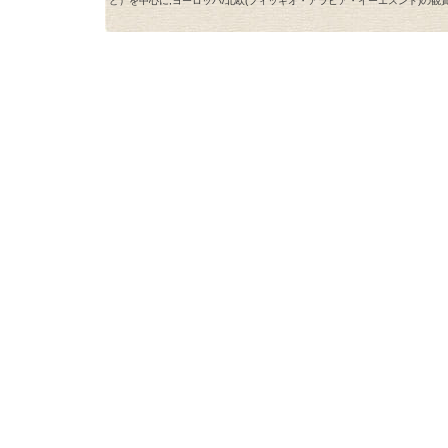
ど）を中心に,ヨーロッパ/北欧(フィッギオ・アラビア・イーエスンド)の