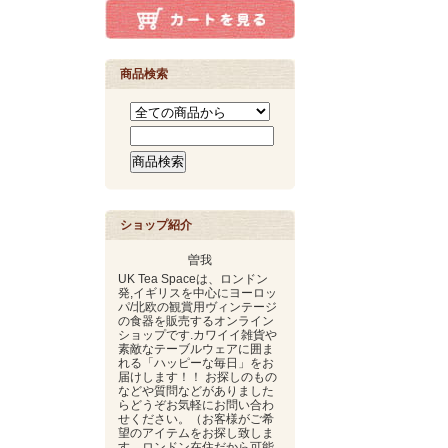
商品検索
ショップ紹介
曽我
UK Tea Spaceは、ロンドン
発,イギリスを中心にヨーロッ
パ/北欧の観賞用ヴィンテージ
の食器を販売するオンライン
ショップです.カワイイ雑貨や
素敵なテーブルウェアに囲ま
れる「ハッピーな毎日」をお
届けします！！ お探しのもの
などや質問などがありました
らどうぞお気軽にお問い合わ
せください。（お客様がご希
望のアイテムをお探し致しま
す。ロンドン在住だから可能