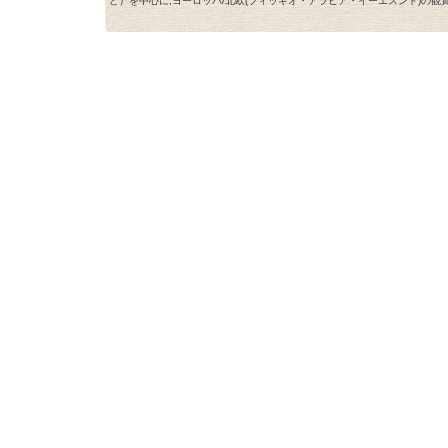
ど）を中心に,ヨーロッパ/北欧(フィッギオ・アラビア・イーエスンド)の