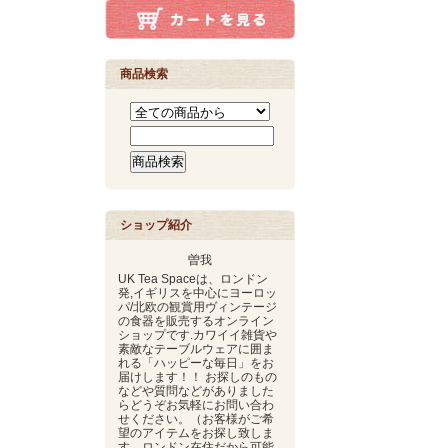
商品検索
ショップ紹介
曽我
UK Tea Spaceは、ロンドン
発,イギリスを中心にヨーロッ
パ/北欧の観賞用ヴィンテージ
の食器を販売するオンライン
ショップです.カワイイ雑貨や
素敵なテーブルウェアに囲ま
れる「ハッピーな毎日」をお
届けします！！ お探しのもの
などや質問などがありました
らどうぞお気軽にお問い合わ
せください。（お客様がご希
望のアイテムをお探し致しま
す。ロンドン在住だから可能