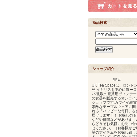
商品検索
ショップ紹介
曽我
UK Tea Spaceは、ロンド
発,イギリスを中心にヨーロ
パ/北欧の観賞用ヴィンテー
の食器を販売するオンライ
ショップです.カワイイ雑貨
素敵なテーブルウェアに囲
れる「ハッピーな毎日」を
届けします！！ お探しのも
などや質問などがありまし
らどうぞお気軽にお問い合
せください。（お客様がご
望のアイテムをお探し致し
す。ロンドン在住だから可