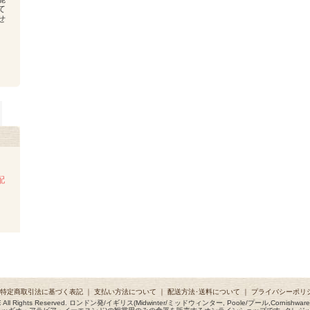
て
せ
配
特定商取引法に基づく表記
｜
支払い方法について
｜
配送方法･送料について
｜
プライバシーポリ
 SPACE All Rights Reserved. ロンドン発/イギリス(Midwinter/ミッドウィンター, Poole/プール,Co