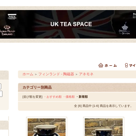
ホーム
フィンランド - 陶磁器
アネモネ
＞
＞
カテゴリー別商品
[並び順を変更]
・おすすめ順
・価格順
・新着順
全 [6] 商品中 [1-6] 商品を表示しています。