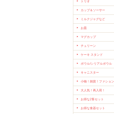
トリオ
カップ＆ソーサー
ミルクジャグなど
お皿
マグカップ
チュリーン
ケーキ スタンド
ボウル/シリアルボウル
キャニスター
小物！雑貨！ファショ
大人気！再入荷！
お得な2客セット
お得な食器セット