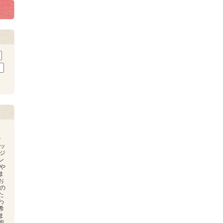
ン
ッ
ジ
ン
や
ま
お
の
た
わ
希
ま
能