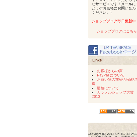
なサービスです！メールに
どうぞお気軽にお問い合わ
ください。）
ショップブログ毎日更新中
ショップブログはこちら
Links
お客様からの声
PayPal について
お買い物の前/商品価格/
送
梱包について
カラメルショップ大賞
2013
Copyright (C) 2013 UK TEA