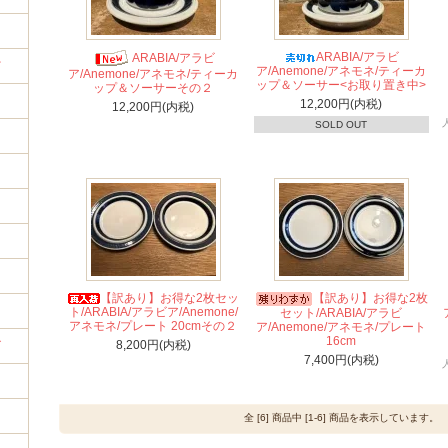
ARABIA/アラビ
ARABIA/アラビ
ど
ア/Anemone/アネモネ/ティーカ
ア/Anemone/アネモネ/ティーカ
ップ＆ソーサー<お取り置き中>
ップ＆ソーサーその２
12,200円(内税)
12,200円(内税)
SOLD OUT
【訳あり】お得な2枚セッ
【訳あり】お得な2枚
ト/ARABIA/アラビア/Anemone/
セット/ARABIA/アラビ
アネモネ/プレート 20cmその２
ア/Anemone/アネモネ/プレート
16cm
8,200円(内税)
ズ
7,400円(内税)
全 [6] 商品中 [1-6] 商品を表示しています。